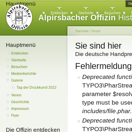
Hauptmenü
Di
Entdecken
Startseite
Besuchen
Alpirsbacher Offizin
Hist
Startseite
›
Druck
Sie sind hier
Hauptmenü
Die deutsche Handpr
Entdecken
Startseite
Fehlermeldung
Besuchen
Medienberichte
Deprecated funct
Galerie
TYPO3\PharStream
Tag der Druckkunst 2022
parameter $resolve
Verein
type must be use
Geschichte
Impressum
includes/file.phar
Flyer
Deprecated funct
TYPO3\PharStream
Die Offizin entdecken