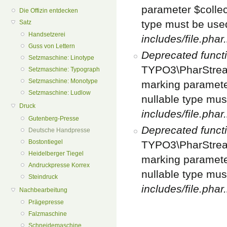
parameter $collect
Die Offizin entdecken
type must be use
Satz
Handsetzerei
includes/file.phar
Guss von Lettern
Deprecated funct
Setzmaschine: Linotype
TYPO3\PharStream
Setzmaschine: Typograph
Setzmaschine: Monotype
marking parameter
Setzmaschine: Ludlow
nullable type mus
Druck
includes/file.phar
Gutenberg-Presse
Deprecated funct
Deutsche Handpresse
Bostontiegel
TYPO3\PharStream
Heidelberger Tiegel
marking parameter
Andruckpresse Korrex
nullable type mus
Steindruck
includes/file.phar
Nachbearbeitung
Prägepresse
Falzmaschine
Schneidemaschine